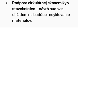
Podpora cirkulárnej ekonomiky v 
stavebníctve
 – návrh budov s 
ohľadom na budúce recyklovanie 
materiálov.
Záver
Udržateľné stavebníctvo je 
nevyhnutnosťou pre budúcnosť našej 
planéty. Používanie recyklovateľných 
materiálov, minimalizácia odpadu a 
ekologické certifikácie pomáhajú 
vytvárať stavby, ktoré sú šetrné k 
životnému prostrediu a zároveň 
ekonomicky výhodné. Investícia do 
udržateľných riešení je dlhodobým 
krokom k efektívnemu a ekologickému 
stavebníctvu.