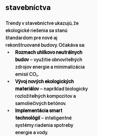
stavebníctva
Trendy v stavebníctve ukazujú, že 
ekologické riešenia sa stanú 
štandardom pre nové aj 
rekonštruované budovy. Očakáva sa:
Rozmach uhlíkovo neutrálnych 
budov
 – využitie obnoviteľných 
zdrojov energie a minimalizácia 
emisií CO₂.
Vývoj nových ekologických 
materiálov
 – napríklad biologicky 
rozložiteľných kompozitov a 
samoliečivých betónov.
Implementácia smart 
technológií
 – inteligentné 
systémy riadenia spotreby 
energie a vody.